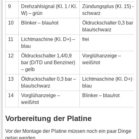
9
Drehzahlsignal (Kl. 1 / Kl.
Zündungsplus (Kl. 15) –
W) – grün
schwarz
10
Blinker – blau/rot
Öldruckschalter 0,3 bar –
blau/schwarz
11
Lichtmaschine (Kl. D+) –
frei
blau
12
Öldruckschalter 1,4/0,9
Vorglühanzeige –
bar (D/TD und Benziner)
weiß/rot
– gelb
13
Öldruckschalter 0,3 bar –
Lichtmaschine (Kl. D+) –
blau/schwarz
blau
14
Vorglühanzeige –
Blinker – blau/rot
weiß/rot
Vorbereitung der Platine
Vor der Montage der Platine müssen noch ein paar Dinge
getan werden.