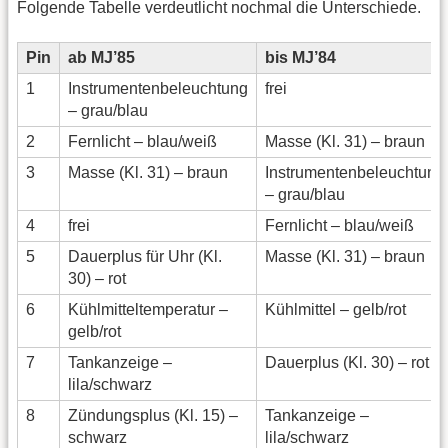
Folgende Tabelle verdeutlicht nochmal die Unterschiede.
Pin
ab MJ’85
bis MJ’84
1
Instrumentenbeleuchtung
frei
– grau/blau
2
Fernlicht – blau/weiß
Masse (Kl. 31) – braun
3
Masse (Kl. 31) – braun
Instrumentenbeleuchtung
– grau/blau
4
frei
Fernlicht – blau/weiß
5
Dauerplus für Uhr (Kl.
Masse (Kl. 31) – braun
30) – rot
6
Kühlmitteltemperatur –
Kühlmittel – gelb/rot
gelb/rot
7
Tankanzeige –
Dauerplus (Kl. 30) – rot
lila/schwarz
8
Zündungsplus (Kl. 15) –
Tankanzeige –
schwarz
lila/schwarz